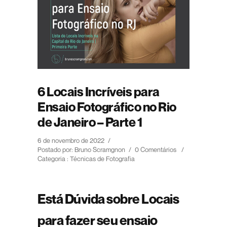
6 Locais Incríveis para
Ensaio Fotográfico no Rio
de Janeiro – Parte 1
6 de novembro de 2022
/
Postado por: Bruno Scramgnon
/
0 Comentários
/
Categoria :
Técnicas de Fotografia
Está Dúvida sobre Locais
para fazer seu ensaio