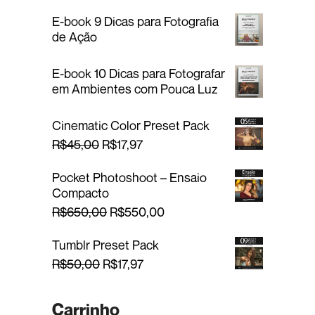
E-book 9 Dicas para Fotografia
de Ação
E-book 10 Dicas para Fotografar
em Ambientes com Pouca Luz
Cinematic Color Preset Pack
O
O
R$
45,00
R$
17,97
p
p
r
r
Pocket Photoshoot – Ensaio
e
e
Compacto
ç
ç
O
O
R$
650,00
R$
550,00
o
o
p
p
o
a
r
r
Tumblr Preset Pack
r
t
e
e
O
O
R$
50,00
R$
17,97
i
u
ç
ç
p
p
g
a
o
o
r
r
i
l
o
a
Carrinho
e
e
n
é