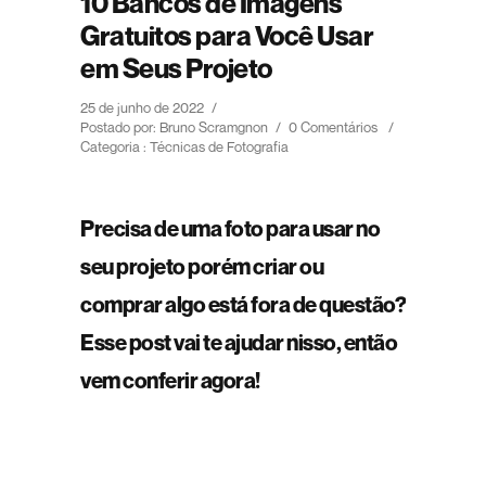
10 Bancos de Imagens
Gratuitos para Você Usar
em Seus Projeto
25 de junho de 2022
/
Postado por: Bruno Scramgnon
/
0 Comentários
/
Categoria :
Técnicas de Fotografia
Precisa de uma foto para usar no
seu projeto porém criar ou
comprar algo está fora de questão?
Esse post vai te ajudar nisso, então
vem conferir agora!