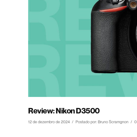
Review: Nikon D3500
12 de dezembro de 2024
/
Postado por: Bruno Scramgnon
/
0