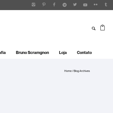
afia
Bruno Scramgnon
Loja
Contato
Home
/ Blog Archives