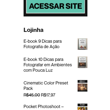
Lojinha
E-book 9 Dicas para
Fotografia de Ação
E-book 10 Dicas para
Fotografar em Ambientes
com Pouca Luz
Cinematic Color Preset
Pack
O
O
R$
45,00
R$
17,97
p
p
r
r
Pocket Photoshoot –