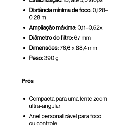
Distância mínima de foco:
0,128–
0,28 m
Ampliação máxima:
0,11–0,52x
Diâmetro do filtro:
67 mm
Dimensões:
76,6 x 88,4 mm
Peso:
390 g
Prós
Compacta para uma lente zoom
ultra-angular
Anel personalizável para foco
ou controle