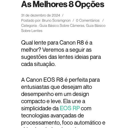
As Melhores 8 Opções
31 de dezembro de 2024
/
Postado por: Bruno Scramgnon
/
0 Comentários
/
Categoria :
Guia Básico Sobre Câmeras
,
Guia Básico
Sobre Lentes
Qual lente para Canon R8 é a
melhor? Veremos a seguir as
sugestões das lentes ideias para
cada situação.
A Canon EOS R8 é perfeita para
entusiastas que desejam alto
desempenho em um design
compacto e leve. Ela une a
simplicidade da
EOS RP
com
tecnologias avançadas de
processamento, foco automático e